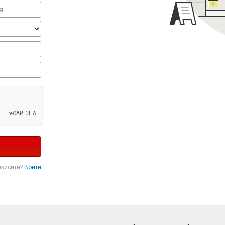
икисити?
Войти