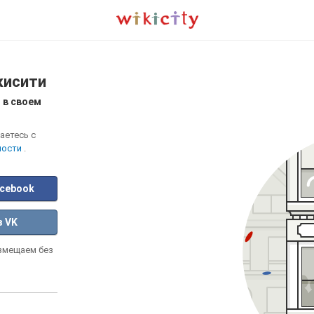
кисити
 в своем
аетесь с
ности
.
acebook
з VK
азмещаем без