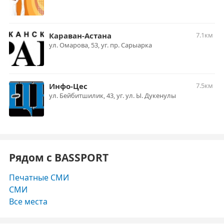
Караван-Астана
7.1км
ул. Омарова, 53, уг. пр. Сарыарка
Инфо-Цес
7.5км
ул. Бейбитшилик, 43, уг. ул. Ы. Дукенулы
Рядом с BASSPORT
Печатные СМИ
СМИ
Все места