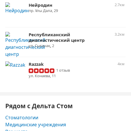
Нейродин
2.7км
пр. Ұлы Дала, 29
Республиканский
3.2км
диагностический центр
ул. Сығанақ, 2
Razzak
4км
1 отзыв
ул. Конаева, 11
Рядом с Дельта Стом
Стоматологии
Медицинские учреждения