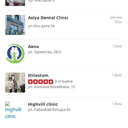
пр. Ұлы Дала, 6
Asiya Dental Clinic
менее
50м
ул.Улы дала 54
Аяла
1.2км
​ул. Туркестан, 28/2
Elitestom
1.8км
8 отзывов
ул. Алихана Бокейхана, 15
Highvill clinic
1.9км
ул. Кабанбай батыра 43