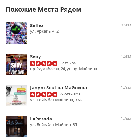
Похожие Места Рядом
Selfie
0.6км
ул. Аркайым, 2
Svoy
1.5км
2 отзыва
пр. Жумабаева, 24, уг. пр. Майлина
Janym Soul на Майлина
1.7км
39 отзывов
ул. Бейімбет Майлина, 37А
La`strada
1.7км
ул. ​Бейімбет Майлин, 35