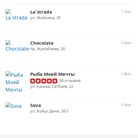
La`strada
1.7км
ул. Майлина, 35
Chocolate
1.6км
пр. Жумабаева, 20
Рыба Моей Мечты
1.8км
38 отзывов
ул. Қаныш Сәтбаев, 22
Sova
1.9км
ул. ​Күйші Дина, 26/1