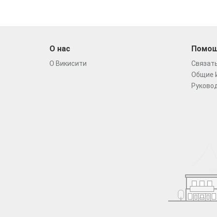
О нас
Помо
О Викисити
Связать
Общие 
Руковод