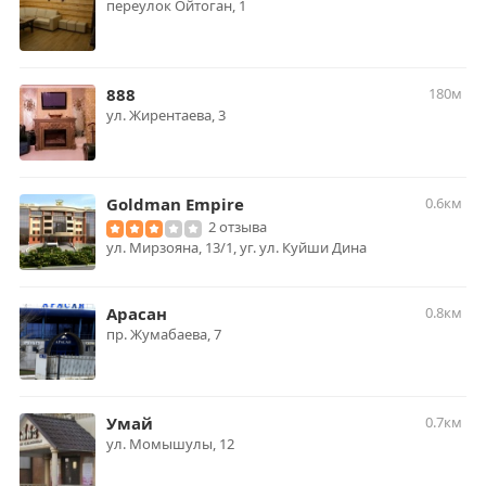
переулок Ойтоган, 1
888
180м
ул. Жирентаева, 3
Goldman Empire
0.6км
2 отзыва
ул. Мирзояна, 13/1, уг. ул. Куйши Дина
Арасан
0.8км
пр. Жумабаева, 7
Умай
0.7км
ул. Момышулы, 12