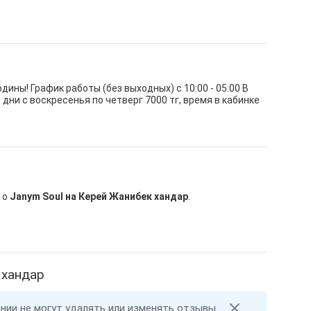
ины! График работы (без выходных) с 10:00 - 05:00 В
дни с воскресенья по четверг 7000 тг, время в кабинке
 о
Janym Soul на Керей Жанибек хандар
.
 хандар
ании не могут удалять или изменять отзывы.