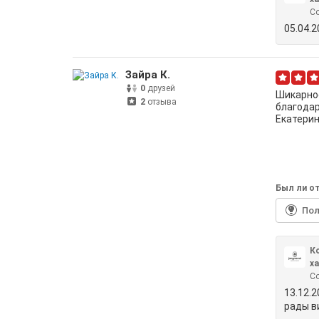
С
05.04.
Зайра К.
0
друзей
Шикарное
2
отзыва
благода
Екатерине
Был ли от
По
К
х
С
13.12.
рады в