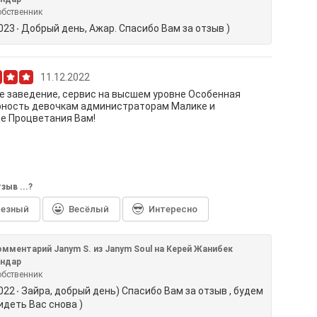
обственник
2023
Добрый день, Ажар. Спасибо Вам за отзыв )
11.12.2022
 заведение, сервис на высшем уровне️ Особенная
рность девочкам администраторам Малике и
️️️ Процветания Вам!
зыв ...?
лезный
Весёлый
Интересно
омментарий Janym S. из Janym Soul на Керей Жанибек
андар
обственник
2022
Зайра, добрый день) Спасибо Вам за отзыв , будем
идеть Вас снова )