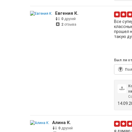
Евгения К.
0
друзей
Все супе
2
отзыва
классные
прошел н
такую д
Был ли от
По
К
х
С
14.09.
Алина К.
0
друзей
я думаю 