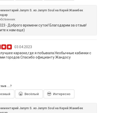
омментарий Janym S. из Janym Soul на Керей Жанибек
андар
обственник
2023
Доброго времени суток! Благодарим за отзыв!
ите к нам еще)
03.04.2023
 лучшее караоке,где я побывала.Необычные кабинки с
ями городов.Спасибо официанту Жандосу
зыв ...?
лезный
Весёлый
Интересно
омментарий Janym S. из Janym Soul на Керей Жанибек
андар