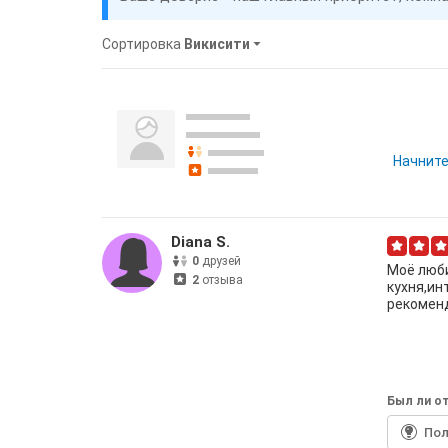
Сортировка
Викисити
Начните
Diana S.
0
друзей
Моё люби
2
отзыва
кухня,ин
рекоменд
Был ли от
По