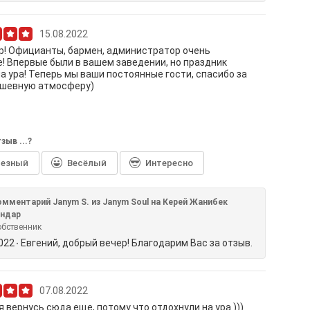
15.08.2022
р! Официанты, бармен, администратор очень
! Впервые были в вашем заведении, но праздник
а ура! Теперь мы ваши постоянные гости, спасибо за
ушевную атмосферу)
зыв ...?
лезный
Весёлый
Интересно
омментарий Janym S. из Janym Soul на Керей Жанибек
андар
обственник
2022
Евгений, добрый вечер! Благодарим Вас за отзыв.
07.08.2022
я вернусь сюда еще, потому что отдохнули на ура )))