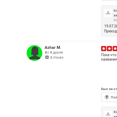
К
х
С
19.07.
Приход
Azhar M.
0
друзей
Пока что
2
отзыва
названи
Был ли от
По
К
х