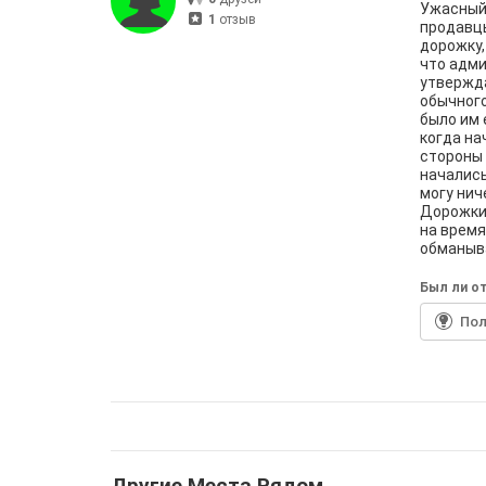
Ужасный 
1
отзыв
продавцы
дорожку,
что адми
утвержда
обычного
было им 
когда на
стороны 
начались
могу нич
Дорожки
на время
обманыв
Был ли от
По
Другие Места Рядом