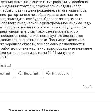
сервис, злые, некомпетентные работники, особенно
 и администраторы, заказывали 2 недели назад
 чтобы справить день рождение, в итоге, оказалось,
нистратор ничего не забронировал для нас, хотя
ли, приходите, все будет. Сделали заказ, вместо
 светлого пива, налил нефильтрованное, видимо надо
его продать, налили все это в битую посуду. В итоге,
чали говорить что мы такого не заказывали, со
продавцов посыпались нецензурные слова, плюс
 какие то непонятные психи. Про туалет даже и не
его хорошего сказать, все сломано, разваливается.
 работают очень медленно, плюс обращайте внимание
, когда начинаете играть, на 10-15 минут они
ают.
зыв ...?
лезный
Весёлый
Интересно
1 из 1
Рядом с этим Местом