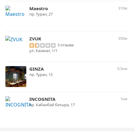
Maestro
310м
пр. Туран, 27
ZVUK
350м
3 отзыва
ул. Казанат, 1/1
GINZA
0.5км
пр. Тұран, 15
INCOGNITA
1км
пр. Кабанбай батыра, 17