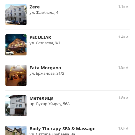
Zere
1.1км
ул. Жамбыла, 4
PECULIAR
1.4км
ул. Сатпаева, 9/1
Fata Morgana
1.8км
ул. Ержанова, 31/2
Метелица
1.8км
пр. Бухар-Жырау, 56А
Body Therapy SPA & Massage
1.6км
ул. Саттара Ерубаева, 4а