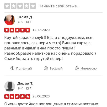
Начните свой отзыв ...
Юлия Д.
друзей
отзывов
0
1
14.12.2020
Крутой караоке-клуб !! Были с подружками, все
понравилось, лакшери место) Винная карта с
разными видами вина просто пушка !
Разнообразие напитков нас очень порадовало )
Спасибо, за этот крутой вечер !
Полезный
Весёлый
Интересно
Дария Т.
друзей
отзывов
0
1
25.06.2020
Очень достойное воплощение в стиле известных