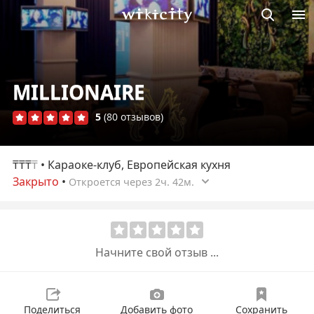
Викисити
MILLIONAIRE
5
(80 отзывов)
₸₸₸
₸
• Караоке-клуб, Европейская кухня
Закрыто
•
Откроется через 2ч. 42м.
Начните свой отзыв ...
Поделиться
Добавить фото
Сохранить