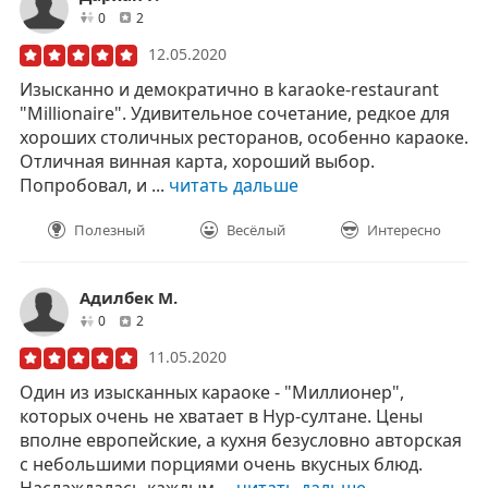
друзей
отзывов
0
2
12.05.2020
Изысканно и демократично в karaoke-restaurant
"Millionaire". Удивительное сочетание, редкое для
хороших столичных ресторанов, особенно караоке.
Отличная винная карта, хороший выбор.
Попробовал, и ...
читать дальше
Полезный
Весёлый
Интересно
Адилбек М.
друзей
отзывов
0
2
11.05.2020
Один из изысканных караоке - "Миллионер",
которых очень не хватает в Нур-султане. Цены
вполне европейские, а кухня безусловно авторская
с небольшими порциями очень вкусных блюд.