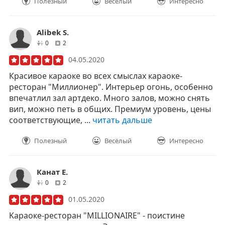
Полезный
Весёлый
Интересно
Alibek S.
друзей
отзывов
0
2
04.05.2020
Красивое караоке во всех смыслах караоке-
ресторан "Миллионер". Интерьер огонь, особенно
впечатлил зал артдеко. Много залов, можно снять
вип, можно петь в общих. Премиум уровень, цены
соответствующие, ...
читать дальше
Полезный
Весёлый
Интересно
Канат Е.
друзей
отзывов
0
2
01.05.2020
Kараоке-ресторан "MILLIONAIRE" - поистине