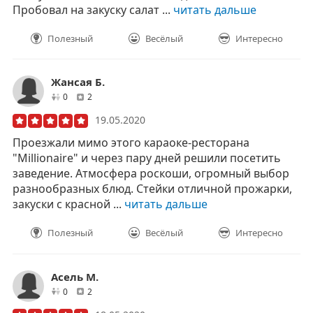
Пробовал на закуску салат ...
читать дальше
Полезный
Весёлый
Интересно
Жансая Б.
друзей
отзывов
0
2
19.05.2020
Проезжали мимо этого караоке-ресторана
"Millionaire" и через пару дней решили посетить
заведение. Атмосфера роскоши, огромный выбор
разнообразных блюд. Стейки отличной прожарки,
закуски с красной ...
читать дальше
Полезный
Весёлый
Интересно
Асель М.
друзей
отзывов
0
2