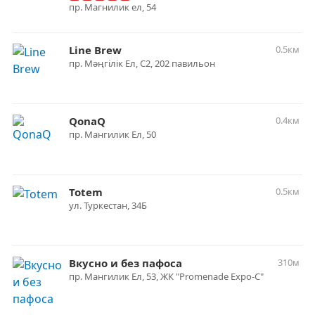
пр. Магнилик ел, 54
Line Brew
0.5км
пр. Мәңгілік Ел, С2, 202 павильон
QonaQ
0.4км
пр. Мангилик Ел, 50
Totem
0.5км
ул. Туркестан, 34Б
Вкусно и без пафоса
310м
пр. Мангилик Ел, 53, ЖК "Promenade Expo-С"