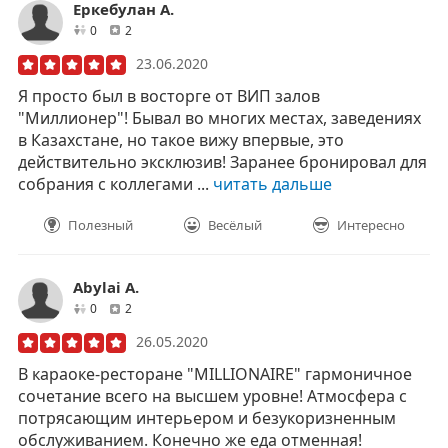
Еркебулан А.
друзей
отзывов
0
2
23.06.2020
Я просто был в восторге от ВИП залов
"Миллионер"! Бывал во многих местах, заведениях
в Казахстане, но такое вижу впервые, это
действительно эксклюзив! Заранее бронировал для
собрания с коллегами ...
читать дальше
Полезный
Весёлый
Интересно
Abylai A.
друзей
отзывов
0
2
26.05.2020
В караоке-ресторане "MILLIONAIRE" гармоничное
сочетание всего на высшем уровне! Атмосфера с
потрясающим интерьером и безукоризненным
обслуживанием. Конечно же еда отменная!