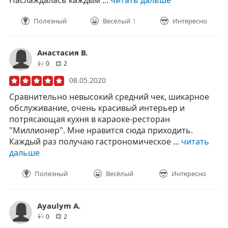
Наслаждалась каждым ...
читать дальше
Полезный
Весёлый
1
Интересно
Анастасия В.
друзей
отзывов
0
2
08.05.2020
Сравнительно невысокий средний чек, шикарное
обслуживание, очень красивый интерьер и
потрясающая кухня в караоке-ресторан
"Миллионер". Мне нравится сюда приходить.
Каждый раз получаю гастрономическое ...
читать
дальше
Полезный
Весёлый
Интересно
Ayaulym A.
друзей
отзывов
0
2