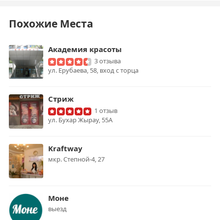
Похожие Места
Академия красоты
3 отзыва
ул. Ерубаева, 58, вход с торца
Стриж
1 отзыв
ул. Бухар Жырау, 55А
Kraftway
мкр. Степной-4, 27
Моне
выезд