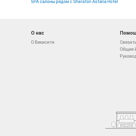
SPA салоны рядом с Sheraton Astana Hotel
О нас
Помо
О Викисити
Связать
Общие 
Руковод