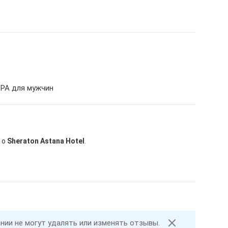
 SPA для мужчин
 о
Sheraton Astana Hotel
.
ании не могут удалять или изменять отзывы.