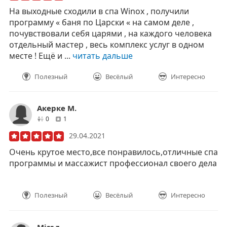
На выходные сходили в спа Winox , получили
программу « баня по Царски « на самом деле ,
почувствовали себя царями , на каждого человека
отдельный мастер , весь комплекс услуг в одном
месте ! Ещё и ...
читать дальше
Полезный
Весёлый
Интересно
Акерке M.
друзей
отзывов
0
1
29.04.2021
Очень крутое место,все понравилось,отличные спа
программы и массажист профессионал своего дела
Полезный
Весёлый
Интересно
Miss z.