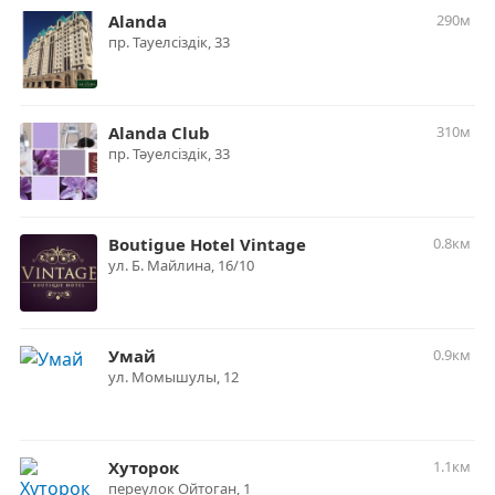
Alanda
290м
пр. Тауелсіздік, 33
Alanda Club
310м
пр. Тәуелсіздік, 33
Boutigue Hotel Vintage
0.8км
ул. Б. Майлина, 16/10
Умай
0.9км
ул. Момышулы, 12
Хуторок
1.1км
переулок Ойтоган, 1