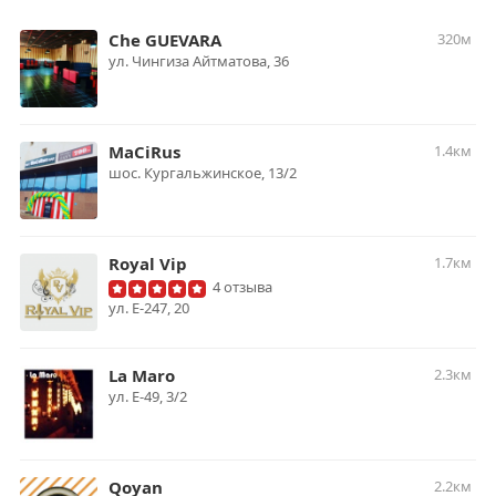
Che GUEVARA
320м
ул. Чингиза Айтматова, 36
MaCiRus
1.4км
шос. Кургальжинское, 13/2
Royal Vip
1.7км
4 отзыва
ул. Е-247, 20
La Maro
2.3км
ул. Е-49, 3/2
Qoyan
2.2км