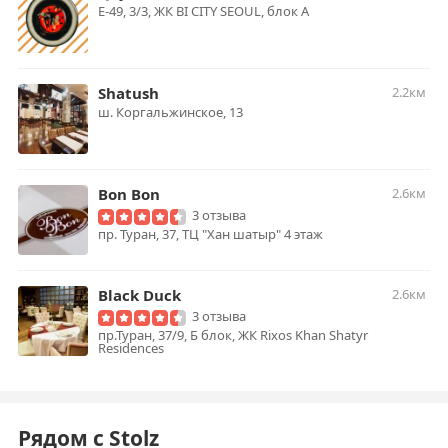
Е-49, 3/3, ЖК BI CITY SEOUL, блок А
Shatush
2.2км
ш. Коргальжинское, 13
Bon Bon
2.6км
3 отзыва
пр. Туран, 37, ТЦ "Хан шатыр" 4 этаж
Black Duck
2.6км
3 отзыва
пр.Туран, 37/9, Б блок, ЖК Rixos Khan Shatyr
Residences
Рядом с Stolz