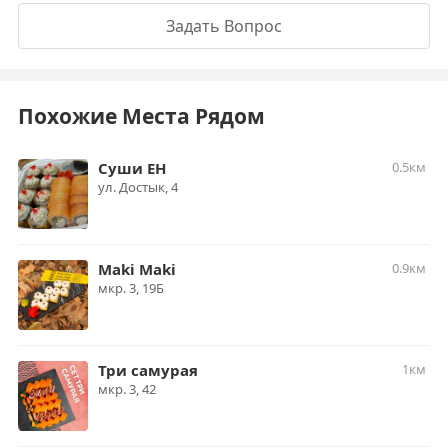
Задать Вопрос
Похожие Места Рядом
Суши ЕН
0.5км
​ул. Достык, 4
Maki Maki
0.9км
мкр. 3, 19Б
Три самурая
1км
​мкр. 3, 42