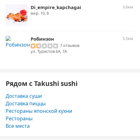
Di_empire_kapchagai
3.6км
мкр. ​10, 8
Робинзон
5.5км
7 отзывов
ул. Туристов 6А, 7А
Рядом с Takushi sushi
Доставка суши
Доставка пиццы
Рестораны японской кухни
Рестораны
Все места