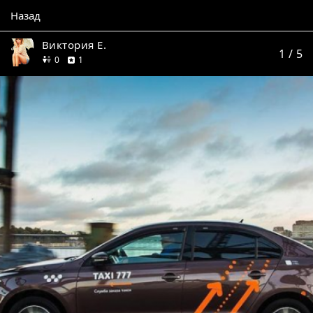
Назад
Виктория Е.
1
/ 5
друзей
отзыв
0
1