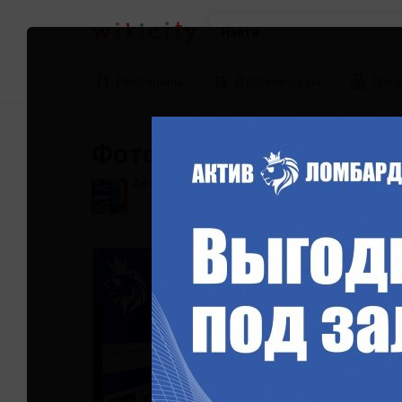
Найти
Рестораны
Детские сады
Сред
Фотографии Актив Лом
Актив Ломбард