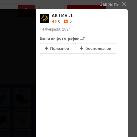
Закрыть
Войти
Регистрация
АКТИВ Л.
0
5
14 Февраля, 2024
Была ли фотография …?
Полезной
Бесполезной
Добавить фото