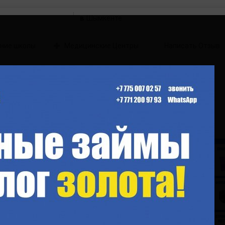
в
ние школы
Медицинские Центры
Написать Отзыв
бард