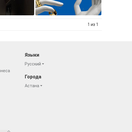
1 из 1
Языки
Русский
знеса
Города
Астана