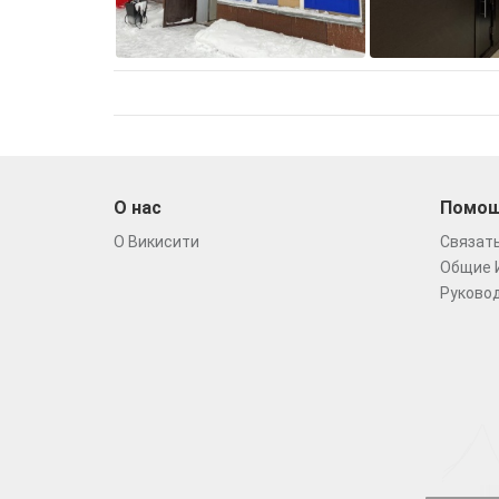
О нас
Помо
О Викисити
Связать
Общие 
Руковод