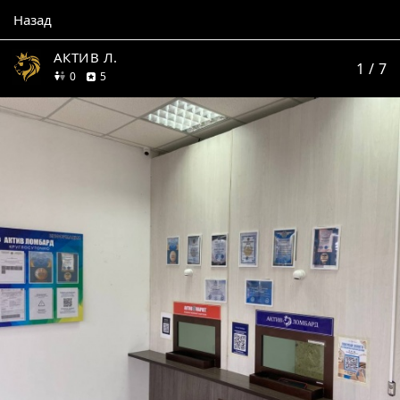
Назад
АКТИВ Л.
1
/ 7
друзей
отзывов
0
5