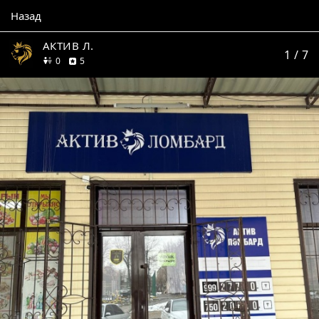
Назад
АКТИВ Л.
1
/ 7
друзей
отзывов
0
5