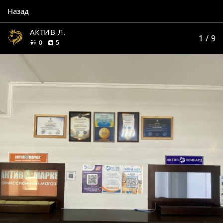
Назад
АКТИВ Л.
1
/ 9
друзей
отзывов
0
5