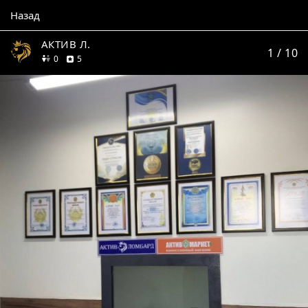
Назад
АКТИВ Л.
1
/ 10
друзей
отзывов
0
5