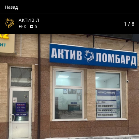
Назад
АКТИВ Л.
1
/ 8
друзей
отзывов
0
5