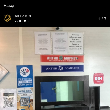
Назад
АКТИВ Л.
1
/ 7
друзей
отзывов
0
5