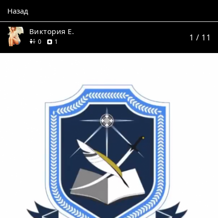
Назад
Виктория Е.
1
/ 11
друзей
отзыв
0
1