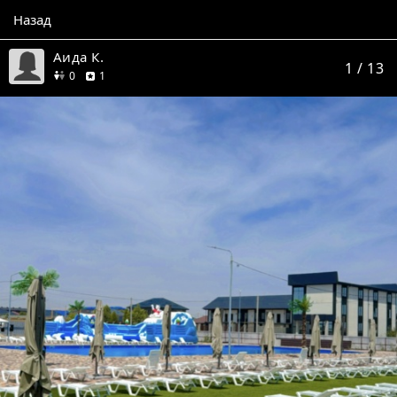
Назад
Аида К.
1
/ 13
друзей
отзыв
0
1