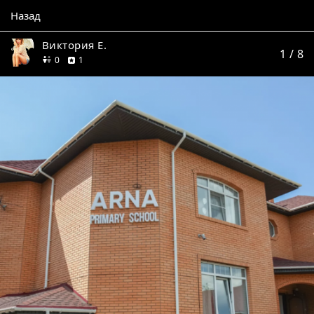
Назад
Виктория Е.
1
/ 8
друзей
отзыв
0
1