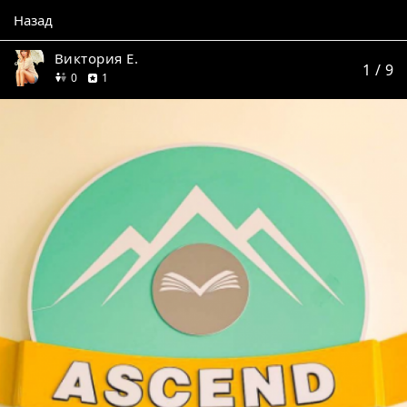
Назад
Виктория Е.
1
/ 9
друзей
отзыв
0
1