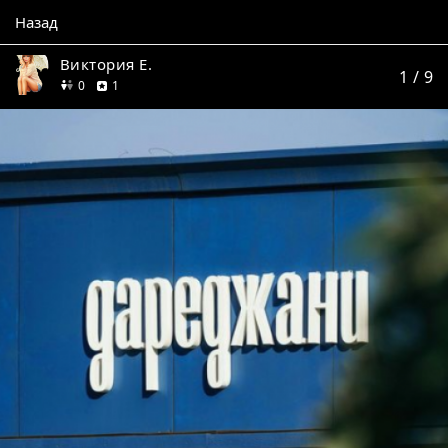
Назад
Виктория Е.
1
/ 9
друзей
отзыв
0
1