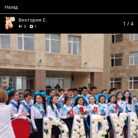
Назад
Виктория Е.
1
/ 4
друзей
отзыв
0
1