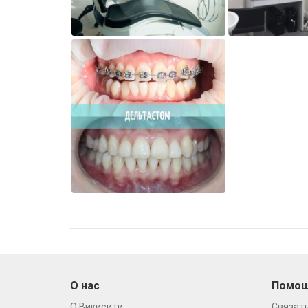
О нас
Помо
О Викисити
Связать