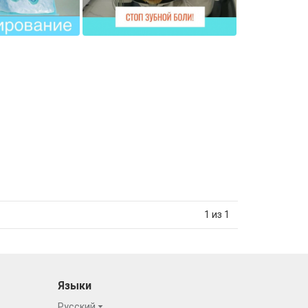
1 из 1
Языки
Русский