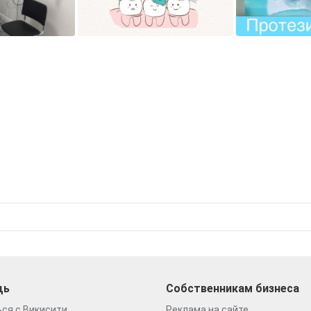
щь
Собственникам бизнеса
ся с Викисити
Реклама на сайте