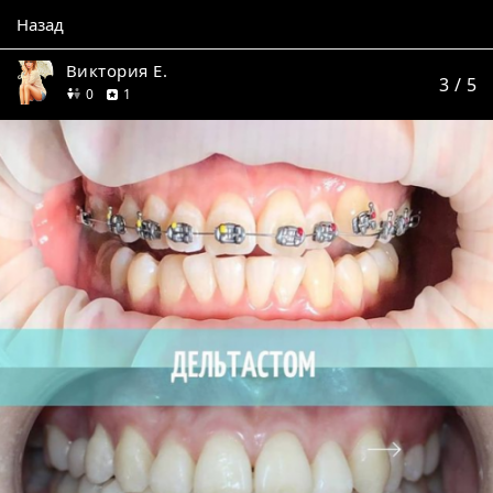
Назад
Виктория Е.
3
/ 5
друзей
отзыв
0
1