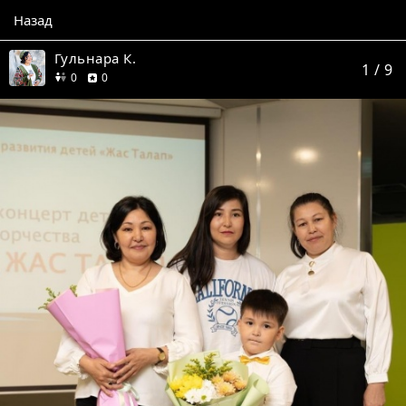
Назад
Гульнара К.
1
/ 9
друзей
отзывов
0
0