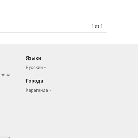
1 из 1
Языки
Русский
знеса
Города
Караганда