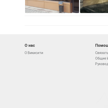
О нас
Помо
О Викисити
Связать
Общие 
Руковод