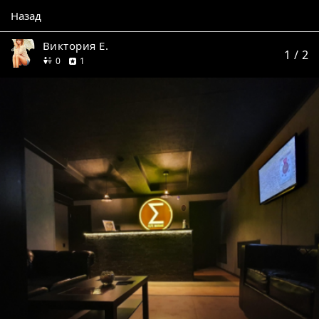
Назад
Виктория Е.
1
/ 2
друзей
отзыв
0
1