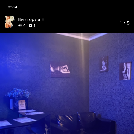
Назад
Виктория Е.
1
/ 5
друзей
отзыв
0
1