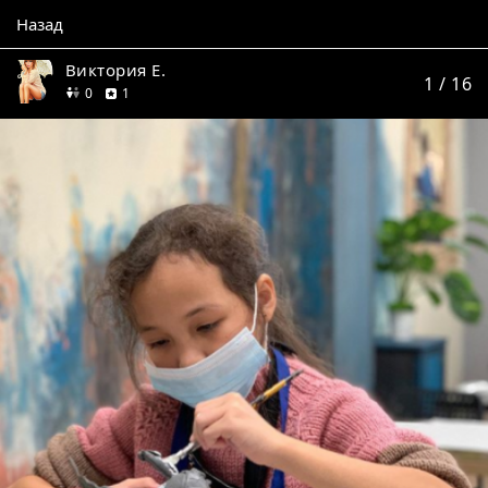
Назад
Виктория Е.
1
/ 16
друзей
отзыв
0
1