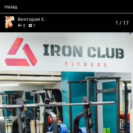
Назад
Виктория Е.
1
/ 17
друзей
отзыв
0
1