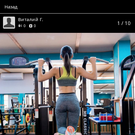
Назад
Виталий Г.
1
/ 10
друзей
отзывов
0
0