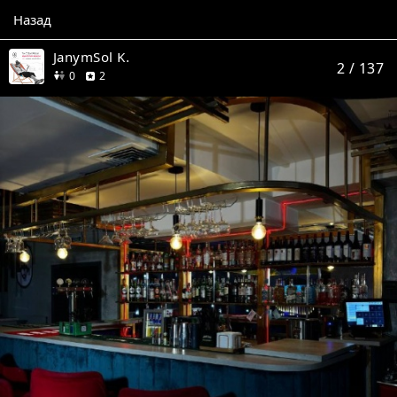
Назад
JanymSol K.
2
/ 137
друзей
отзыва
0
2