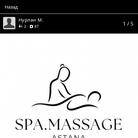
Назад
Нурлан М.
1
/ 5
друга
отзывов
2
87