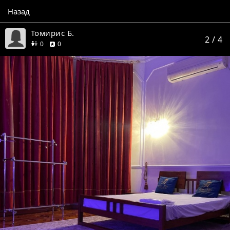
Назад
Томирис Б.
2
/ 4
друзей
отзывов
0
0