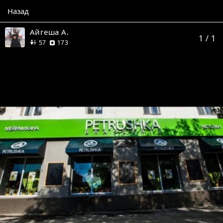
Назад
Айгеша А.
1
/ 1
друзей
отзыва
57
173