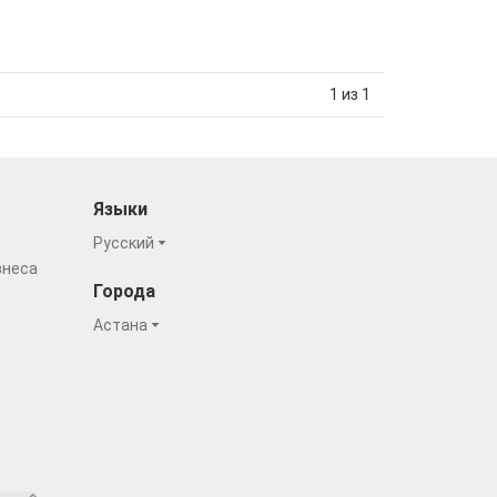
1 из 1
Языки
Русский
знеса
Города
Астана