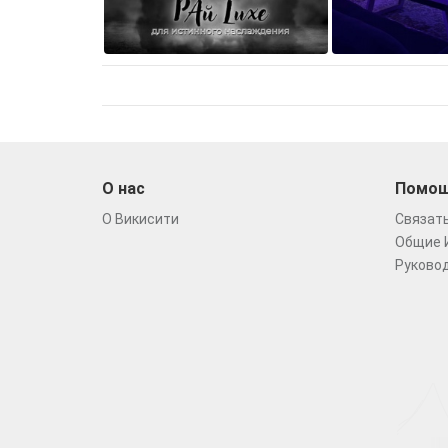
О нас
Помо
О Викисити
Связать
Общие 
Руковод