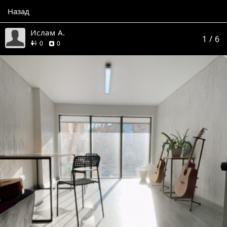
Назад
Ислам А.
1
/ 6
друзей
отзывов
0
0