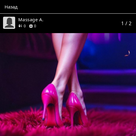
Назад
Massage A.
1
/ 2
друзей
отзывов
0
0