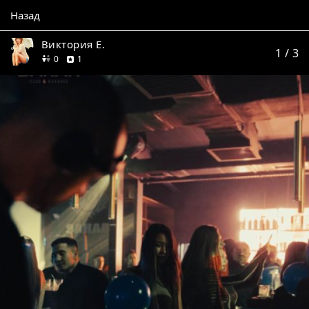
Назад
Виктория Е.
1
/ 3
друзей
отзыв
0
1