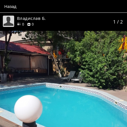
Назад
Владислав Б.
1
/ 2
друзей
отзывов
0
0