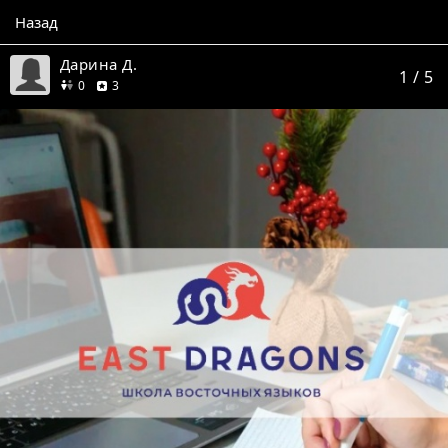
Назад
Дарина Д.
1
/ 5
друзей
отзыва
0
3